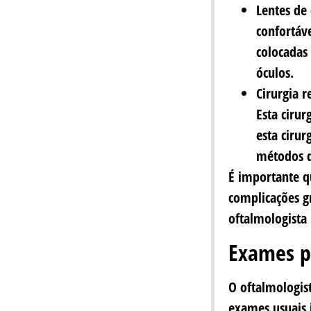
Lentes de
confortáve
colocadas
óculos.
Cirurgia r
Esta cirur
esta ciru
métodos d
É importante q
complicações g
oftalmologista
Exames p
O oftalmologis
exames usuais 