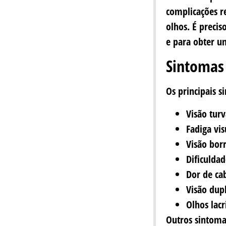
complicações re
olhos. É preci
e para obter u
Sintomas
Os principais 
Visão tur
Fadiga vis
Visão bor
Dificulda
Dor de ca
Visão dup
Olhos lac
Outros sintoma