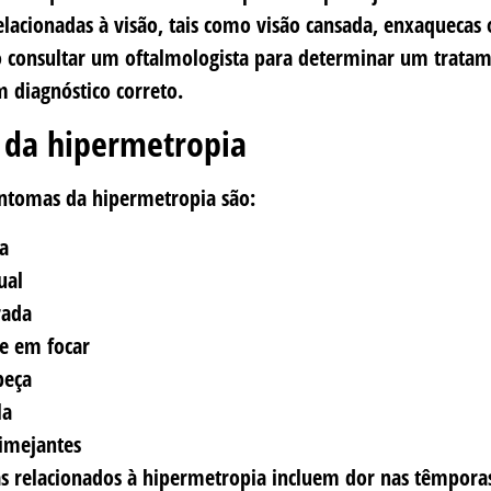
lacionadas à visão, tais como visão cansada, enxaquecas 
so consultar um oftalmologista para determinar um trata
m diagnóstico correto.
 da hipermetropia
sintomas da hipermetropia são:
va
ual
rada
de em focar
beça
la
rimejantes
s relacionados à hipermetropia incluem dor nas têmporas,