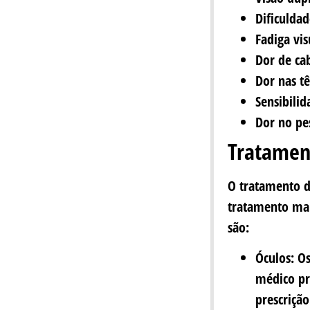
Dificuldad
Fadiga vis
Dor de ca
Dor nas t
Sensibilid
Dor no pe
Tratamen
O tratamento d
tratamento mai
são:
Óculos: Os
médico pr
prescrição