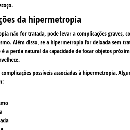
scoço.
ções da hipermetropia
opia não for tratada, pode levar a complicações graves, 
bismo. Além disso, se a hipermetropia for deixada sem tr
e é a perda natural da capacidade de focar objetos próxim
nvelhece.
 complicações possíveis associadas à hipermetropia. Alg
m:
ismo
va
rada
la