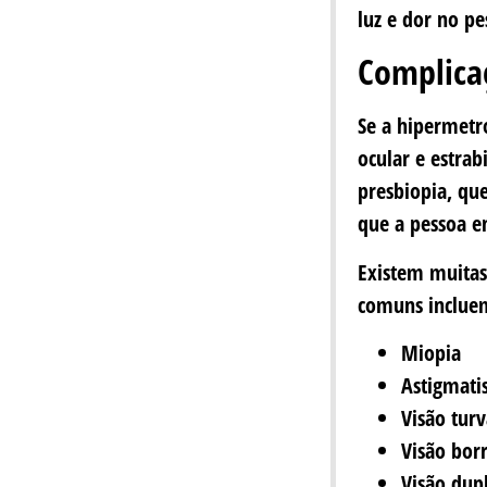
luz e dor no pe
Complica
Se a hipermetr
ocular e estra
presbiopia, qu
que a pessoa e
Existem muitas
comuns inclue
Miopia
Astigmat
Visão tur
Visão bor
Visão dup