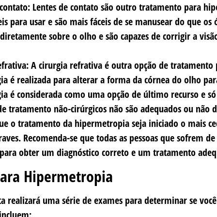
 contato: Lentes de contato são outro tratamento para hip
is para usar e são mais fáceis de se manusear do que os ó
 diretamente sobre o olho e são capazes de corrigir a vis
efrativa: A cirurgia refrativa é outra opção de tratamento
gia é realizada para alterar a forma da córnea do olho par
rgia é considerada como uma opção de último recurso e s
e tratamento não-cirúrgicos não são adequados ou não dão
ue o tratamento da hipermetropia seja iniciado o mais ced
raves. Recomenda-se que todas as pessoas que sofrem d
 para obter um diagnóstico correto e um tratamento ade
ara Hipermetropia
ta realizará uma série de exames para determinar se voc
incluem: